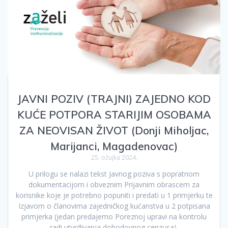
JAVNI POZIV (TRAJNI) ZAJEDNO KOD
KUĆE POTPORA STARIJIM OSOBAMA
ZA NEOVISAN ŽIVOT (Donji Miholjac,
Marijanci, Magadenovac)
25. ožujka 2024.
U prilogu se nalazi tekst Javnog poziva s popratnom
dokumentacijom i obveznim Prijavnim obrascem za
korisnike koje je potrebno popuniti i predati u 1 primjerku te
Izjavom o članovima zajedničkog kućanstva u 2 potpisana
primjerka (jedan predajemo Poreznoj upravi na kontrolu
radi utvrđivanja dohodovnog cenzusa).