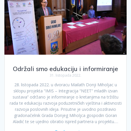
Održali smo edukaciju i informiranje
31. listopada 2022.
28. listopada 2022. u dvoracu Mailath Donji Miholjac u
sklopu projekta “IMIS – Integracija “NEET” mladih izvan
sustava” održano je informiranje o kretanjima na tržištu
rada te edukaciju razvoja poduzetničkih vještina i aktivnosti
razvoja poslovnih ideja. Prisutne je uvodno pozdravio
gradonačelnik Grada Donjeg Miholjca gospodin Goran
Aladić te se ujedno obratio ispred partnera u projektu.…