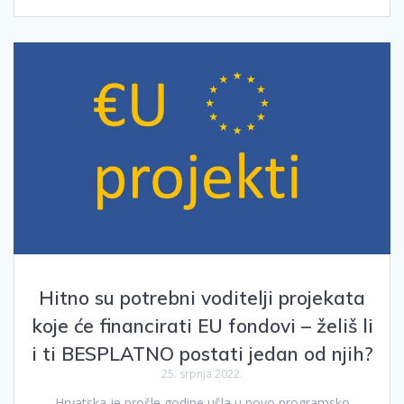
Hitno su potrebni voditelji projekata
koje će financirati EU fondovi – želiš li
i ti BESPLATNO postati jedan od njih?
25. srpnja 2022.
Hrvatska je prošle godine ušla u novo programsko