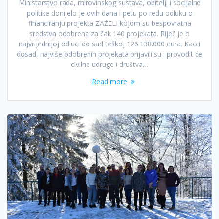
Ministarstvo rada, mirovinskog sustava, obitelji i socijalne
politike donijelo je ovih dana i petu po redu odluku o
financiranju projekta ZAŽELI kojom su bespovratna
sredstva odobrena za čak 140 projekata. Riječ je o
najvrijednijoj odluci do sad teškoj 126.138.000 eura. Kao i
dosad, najviše odobrenih projekata prijavili su i provodit će
civilne udruge i društva…
Read more