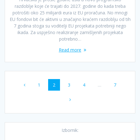
razdoblje koje će trajati do 2027. godine do kada treba
potrošiti oko 25 milijardi eura iz EU proračuna. No mnogi
EU fondovi bit će aktivni u značajno kraćem razdoblju od tih
7 godina stoga su voditelji EU projekata potrebniji nego
ikada. Za uspješno realiziranje zamišljenih projekata
potrebno…
Read more
Posts
Page
Page
Page
Page
Page
1
2
3
4
…
7
navigation
Izbornik: