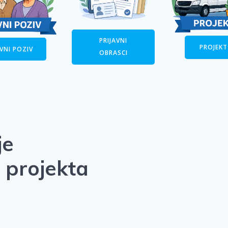
PRIJAVNI
PROJEKT
AVNI POZIV
OBRASCI
je
 projekta