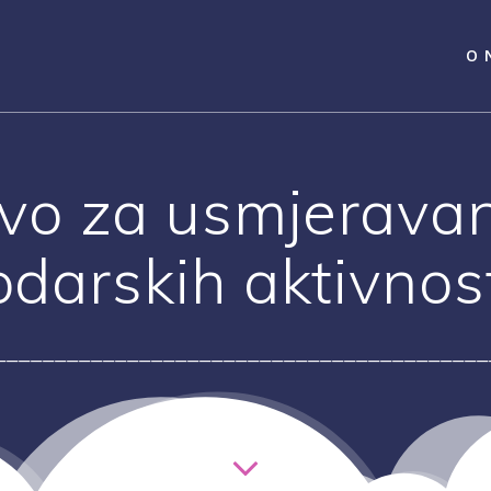
O 
vo za usmjerava
darskih aktivnos
_________________________________________