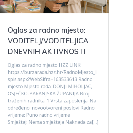
Oglas za radno mjesto:
VODITELJ/VODITELJICA
DNEVNIH AKTIVNOSTI
Oglas za radno mjesto HZZ LINK:
https://burzarada.hzz.hr/RadnoMjesto_I
spis.aspx?WebSifra=163533613 Radno
mjesto Mjesto rada: DONJI MIHOLJAC,
OSJEČKO-BARANJSKA ŽUPANIJA Broj
traženih radnika: 1 Vrsta zaposlenja: Na
određeno; novootvoreni poslovi Radno
vrijeme: Puno radno vrijeme
Smještaj: Nema smještaja Naknada za[…]