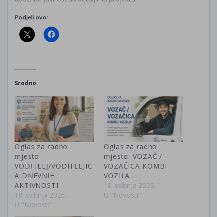
Podjeli ovo:
Srodno
Oglas za radno
Oglas za radno
mjesto:
mjesto: VOZAČ /
VODITELJ/VODITELJIC
VOZAČICA KOMBI
A DNEVNIH
VOZILA
AKTIVNOSTI
18. svibnja 2026.
18. svibnja 2026.
U "Novosti"
U "Novosti"