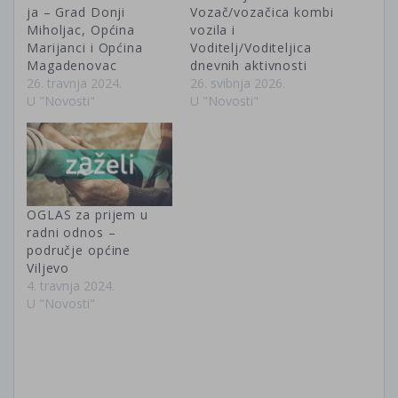
ja – Grad Donji
Vozač/vozačica kombi
Miholjac, Općina
vozila i
Marijanci i Općina
Voditelj/Voditeljica
Magadenovac
dnevnih aktivnosti
26. travnja 2024.
26. svibnja 2026.
U "Novosti"
U "Novosti"
OGLAS za prijem u
radni odnos –
područje općine
Viljevo
4. travnja 2024.
U "Novosti"