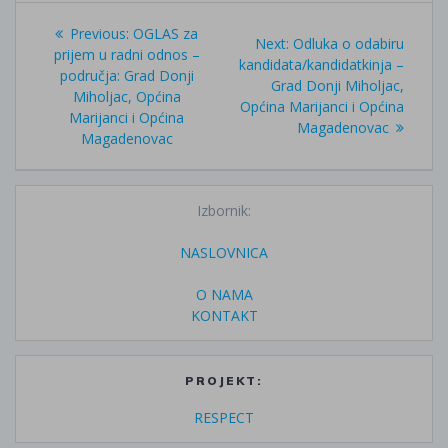
Navigacija
Previous
Previous:
OGLAS za
Next
Next:
Odluka o odabiru
objava
post:
prijem u radni odnos –
post:
kandidata/kandidatkinja –
područja: Grad Donji
Grad Donji Miholjac,
Miholjac, Općina
Općina Marijanci i Općina
Marijanci i Općina
Magadenovac
Magadenovac
Izbornik:
NASLOVNICA
O NAMA
KONTAKT
PROJEKT:
RESPECT