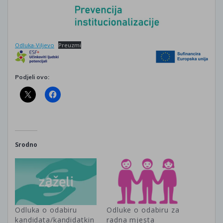
Odluka-Viljevo
Preuzmi
Podjeli ovo:
Srodno
Odluka o odabiru
Odluke o odabiru za
kandidata/kandidatkin
radna mjesta