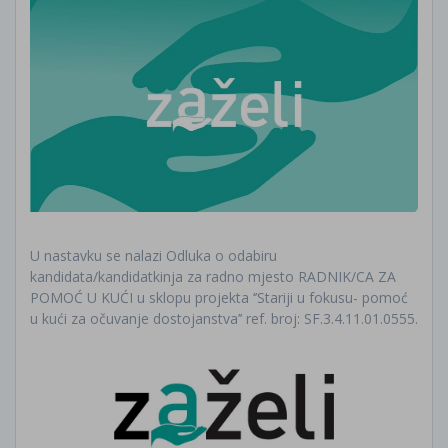
U nastavku se nalazi Odluka o odabiru
kandidata/kandidatkinja za radno mjesto RADNIK/CA ZA
POMOĆ U KUĆI u sklopu projekta ‘’Stariji u fokusu- pomoć
u kući za očuvanje dostojanstva’’ ref. broj: SF.3.4.11.01.0555.