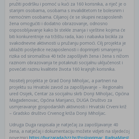
pružiti podršku i pomoć u kući za 160 korisnika, a riječ je o
starijim osobama, osobama s invaliditetom te bolesnim i
nemoćnim osobama. Ciljanoj će se skupini nezaposlenih
žena omogućiti i dodatno obrazovanje, odnosno
osposobljavanje kako bi stekle znanja i vještine kojima će
biti konkurentnije na tržištu rada, kao i nabavka bicikla za
svakodnevne aktivnosti u pružanju pomoći. Cilj projekta je
ublažiti posljedice nezaposlenosti i doprinijeti smanjenju
rizika od siromaštva 40 teže zapošljivih žena i žena s nižom
razinom obrazovanja te potaknuti socijalnu uključenost i
povećati razinu kvalitete života 160 krajnjih korisnika.
Nositelj projekta je Grad Donji Miholjac, a partneri na
projektu su Hrvatski zavod za zapošljavanje – Regionalni
ured Osijek, Centar za socijalnu skrb Donji Miholjac, Općina
Magadenovac, Općina Marijanci, DUGA Društvo za
usmjeravanje gospodarskih aktivnosti i Hrvatski Crveni križ
– Gradsko društvo Crvenog križa Donji Miholjac.
Udruga Duga raspisala je natječaj za zapošljavanje 40
žena, a natječaj i dokumentaciju možete vidjeti na sljedećoj
poveznici
https://burzarada.hzz.hr/Posloprimac_RadnaMjest