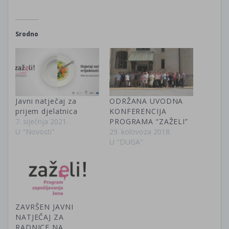
Srodno
Javni natječaj za
ODRŽANA UVODNA
prijem djelatnica
KONFERENCIJA
7. siječnja 2021.
PROGRAMA “ZAŽELI”
U "Novosti"
29. kolovoza 2018.
U "DUGA"
ZAVRŠEN JAVNI
NATJEČAJ ZA
RADNICE NA