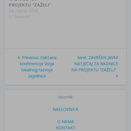
PROJEKTU “ZAŽELI”
24. srpnja 2018.
U "Novosti"
Navigacija
Previous
Next
Previous:
Održana
Next:
ZAVRŠEN JAVNI
objava
post:
post:
konferencija Vizija
NATJEČAJ ZA RADNICE
lokalnog razvoja
NA PROJEKTU “ZAŽELI”
zajednice
Izbornik:
NASLOVNICA
O NAMA
KONTAKT