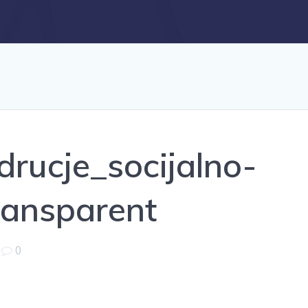
drucje_socijalno-
transparent
|
0