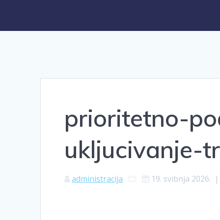
prioritetno-po
ukljucivanje-
administracija
19. svibnja 2026.