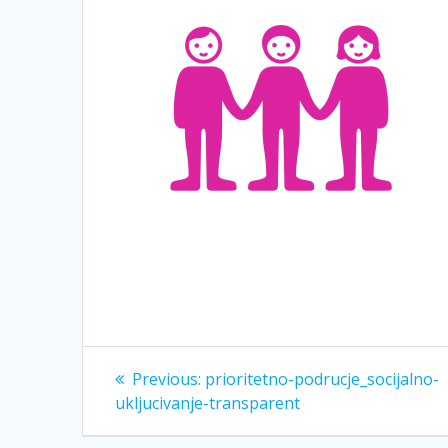
Navigacija
Previous
Previous:
prioritetno-podrucje_socijalno-
post:
objava
ukljucivanje-transparent