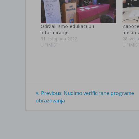
Održali smo edukaciju i
Započe
informiranje
mekih 
31. listopada 2022.
28. velj
U "IMIS"
U "IMIS
Navigacija
Previous
Previous:
Nudimo verificirane programe
post:
objava
obrazovanja