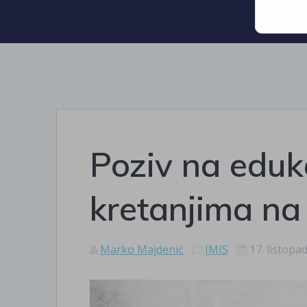
Poziv na eduka
kretanjima na 
Marko Majdenić
IMIS
17. listopa