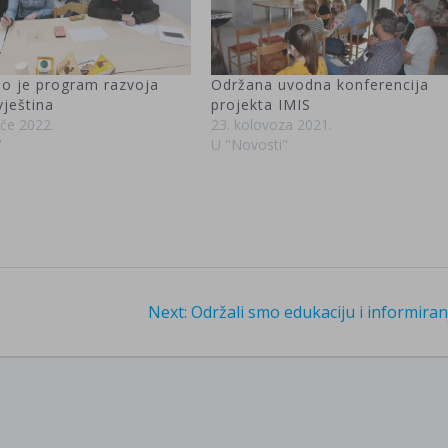
o je program razvoja
Održana uvodna konferencija
vještina
projekta IMIS
ače 2022.
23. kolovoza 2021.
"
U "Novosti"
Next
Next:
Održali smo edukaciju i informiran
post: