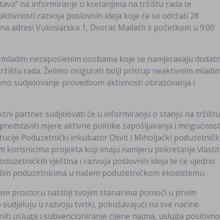
tava” na informiranje o kretanjima na tržištu rada te
aktivnosti razvoja poslovnih ideja koje će se održati 28
 na adresi Vukovarska 1, Dvorac Mailath s početkom u 9:00
m mladim nezaposlenim osobama koje se namjeravaju dodat
tržištu rada. Želimo osigurati bolji pristup neaktivnim mladi
tivno sudjelovanje provedbom aktivnosti obrazovanja i
tni partner sudjelovati će u informiranju o stanju na tržišt
redstaviti mjere aktivne politike zapošljavanja i mogućnost
ucije Poduzetnički inkubator Osvit i Miholjački poduzetničk
m korisnicima projekta koji imaju namjeru pokretanje vlasti
oduzetničkih vještina i razvoja poslovnih ideja te će ujedno
ladim poduzetnicima u našem poduzetničkom ekosistemu.
šem prostoru nastoji svojim stanarima pomoći u prvim
sudjeluju u razvoju tvrtki, pokušavajući na sve načine
nih usluga i subvencioniranje cijene najma, usluga poslovn