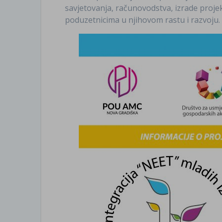
savjetovanja, računovodstva, izrade proje
poduzetnicima u njihovom rastu i razvoju.