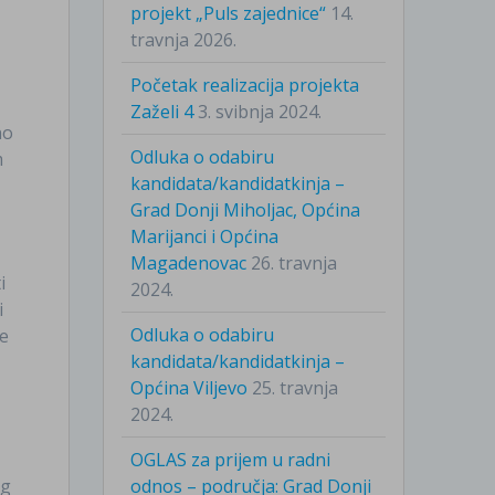
projekt „Puls zajednice“
14.
travnja 2026.
Početak realizacija projekta
Zaželi 4
3. svibnja 2024.
no
Odluka o odabiru
m
kandidata/kandidatkinja –
Grad Donji Miholjac, Općina
Marijanci i Općina
u
Magadenovac
26. travnja
i
2024.
i
Odluka o odabiru
te
kandidata/kandidatkinja –
Općina Viljevo
25. travnja
2024.
OGLAS za prijem u radni
og
odnos – područja: Grad Donji