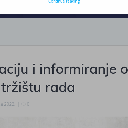
Continue reading
ciju i informiranje 
tržištu rada
da 2022.
|
0