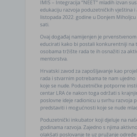
IMIS – Integracija “NEET” mladih izvan sus
edukaciju razvoja poduzetničkih vještina i 
listopada 2022. godine u Donjem Miholjcu
sati.
Ovaj događaj namijenjen je prvenstveno
educirati kako bi postali konkurentniji na 
osobama tržište rada te ih osnažiti za ak
mentorstva.
Hrvatski zavod za zapošljavanje kao projek
rada i stvarnim potrebama te nam ujedno p
koje se nude. Poduzetničke potporne instit
centar LRA će nakon toga održati s krajnji
poslovne ideje radionicu u svrhu razvoja p
predstaviti i mogućnosti koje se nude m
Poduzetnički inkubator koji djeluje na na
godinama razvoja. Zajedno s njima aktivno 
olakšati poslovanje te uz pružanje određe