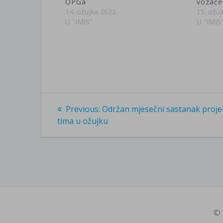
OPGa
vozače
14. ožujka 2022.
15. ožuj
U "IMIS"
U "IMIS
Navigacija
Previous
Previous:
Održan mjesečni sastanak proj
post:
objava
tima u ožujku
© 