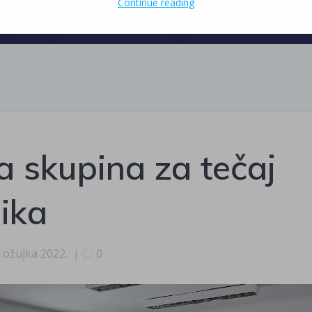
Continue reading
a skupina za tečaj
ika
. ožujka 2022.
|
0