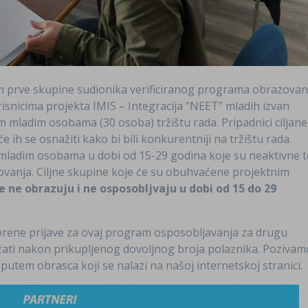
m prve skupine sudionika verificiranog programa obrazovan
isnicima projekta IMIS – Integracija “NEET” mladih izvan
m mladim osobama (30 osoba) tržištu rada. Pripadnici ciljane
 ih se osnažiti kako bi bili konkurentniji na tržištu rada.
o mladim osobama u dobi od 15-29 godina koje su neaktivne t
ovanja. Ciljne skupine koje će su obuhvaćene projektnim
 ne obrazuju i ne osposobljvaju u dobi od 15 do 29
orene prijave za ovaj program osposobljavanja za drugu
ati nakon prikupljenog dovoljnog broja polaznika. Pozivam
putem obrasca koji se nalazi na našoj internetskoj stranici.