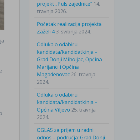
projekt „Puls zajednice“
14.
travnja 2026.
Početak realizacija projekta
Zaželi 4
3. svibnja 2024.
ja
Odluka o odabiru
kandidata/kandidatkinja –
Grad Donji Miholjac, Općina
Marijanci i Općina
e
Magadenovac
26. travnja
2024.
Odluka o odabiru
kandidata/kandidatkinja –
Općina Viljevo
25. travnja
o
2024.
OGLAS za prijem u radni
odnos – područja: Grad Donji