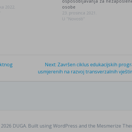
osposobljavanja za nezaposlen
ka 2022.
osobe
"
23. prosinca 2021.
U "Novosti"
Next
ektnog
Next:
Završen ciklus edukacijskih prog
post:
usmjerenih na razvoj transverzalnih vješti
2026 DUGA. Built using WordPress and the
Mesmerize Th