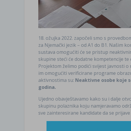
18. ožujka 2022. započeli smo s provedbo
za Njemački jezik – od A1 do B1. Našim kor
sustava omogućiti će se pristup neaktivni
skupine steći će dodatne kompetencije te će
Projektom želimo podići svijest javnosti 
im omogućiti verificirane programe obraz
aktivnostima su:
Neaktivne osobe koje se
godina.
Ujedno obavještavamo kako su i dalje otv
skupinu polaznika koju namjeravamo održ
sve zainteresirane kandidate da se prijave 