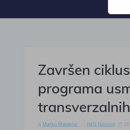
Završen ciklus
programa usmj
transverzalnih 
Marko Majdenić
IMIS
Novosti
28