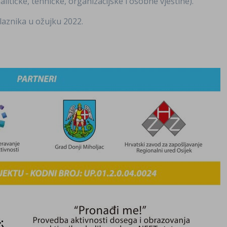
alitičke, tehničke, organizacijske i osobne vještine).
laznika u ožujku 2022.