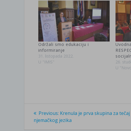
Održali smo edukaciju i
Uvodna
informiranje
RESPEC
31. listopada 2022.
socijal
U "IMIS"
26. stu
U "Novo
Navigacija
Previous
Previous:
Krenula je prva skupina za tečaj
post:
objava
njemačkog jezika