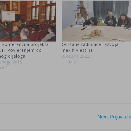
 konferencija projekta
Održane radionice razvoja
T- Povjerenjem do
mekih vještina
nog dijaloga
9. ožujka 2022.
denoga 2015.
U "IMIS"
sti"
Next
Next:
Prijavite 
post: