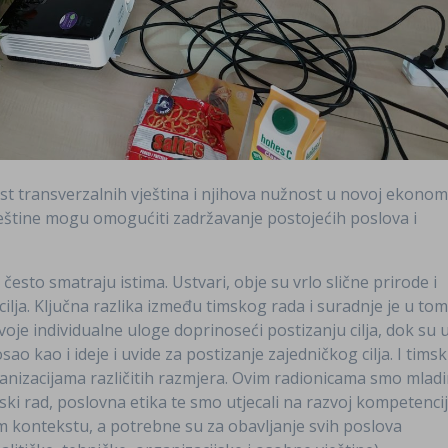
t transverzalnih vještina i njihova nužnost u novoj ekonomi
eštine mogu omogućiti zadržavanje postojećih poslova i
često smatraju istima. Ustvari, obje su vrlo slične prirode i
cilja. Ključna razlika između timskog rada i suradnje je u to
voje individualne uloge doprinoseći postizanju cilja, dok su 
osao kao i ideje i uvide za postizanje zajedničkog cilja. I timsk
anizacijama različitih razmjera. Ovim radionicama smo mlad
mski rad, poslovna etika te smo utjecali na razvoj kompetenci
m kontekstu, a potrebne su za obavljanje svih poslova