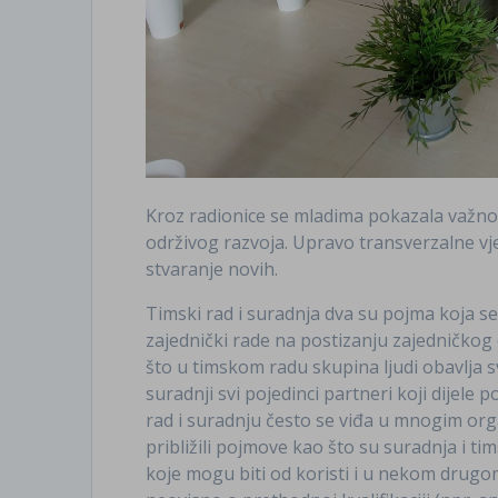
Kroz radionice se mladima pokazala važnos
održivog razvoja. Upravo transverzalne vj
stvaranje novih.
Timski rad i suradnja dva su pojma koja se 
zajednički rade na postizanju zajedničkog 
što u timskom radu skupina ljudi obavlja s
suradnji svi pojedinci partneri koji dijele p
rad i suradnju često se viđa u mnogim org
približili pojmove kao što su suradnja i ti
koje mogu biti od koristi i u nekom drugo