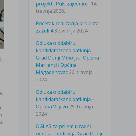
projekt „Puls zajednice“
14.
travnja 2026.
Početak realizacija projekta
Zaželi 4
3. svibnja 2024.
Odluka o odabiru
kandidata/kandidatkinja –
Grad Donji Miholjac, Općina
ji
Marijanci i Općina
Magadenovac
26. travnja
2024.
Odluka o odabiru
me
kandidata/kandidatkinja –
u
Općina Viljevo
25. travnja
i
2024.
im
ja
OGLAS za prijem u radni
odnos – područja: Grad Donji