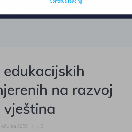
Continue reading
 edukacijskih
erenih na razvoj
vještina
. ožujka 2022.
|
0