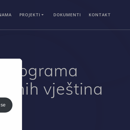
NAMA
PROJEKTI
DOKUMENTI
KONTAKT
h programa
lnih vještina
 se
i