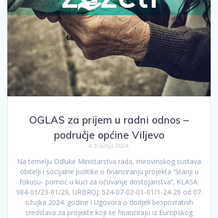
OGLAS za prijem u radni odnos –
područje općine Viljevo
4. travnja 2024.
Na temelju Odluke Ministarstva rada, mirovinskog sustava
obitelji i socijalne politike o financiranju projekta ‘’Stariji u
fokusu- pomoć u kući za očuvanje dostojanstva’’, KLASA:
984-01/23-01/29, URBROJ: 524-07-02-01-01/1-24-26 od 07.
ožujka 2024. godine i Ugovora o dodjeli bespovratnih
sredstava za projekte koji se financiraju iz Europskog