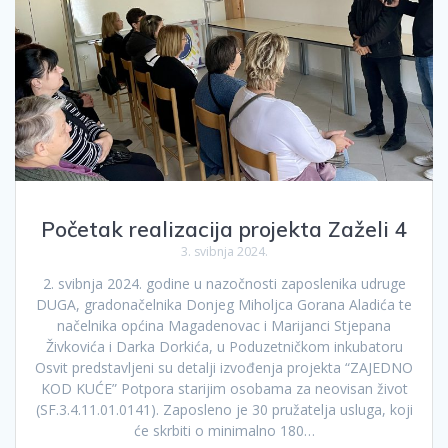
Početak realizacija projekta Zaželi 4
3. svibnja 2024.
2. svibnja 2024. godine u nazočnosti zaposlenika udruge
DUGA, gradonačelnika Donjeg Miholjca Gorana Aladića te
načelnika općina Magadenovac i Marijanci Stjepana
Živkovića i Darka Dorkića, u Poduzetničkom inkubatoru
Osvit predstavljeni su detalji izvođenja projekta “ZAJEDNO
KOD KUĆE” Potpora starijim osobama za neovisan život
(SF.3.4.11.01.0141). Zaposleno je 30 pružatelja usluga, koji
će skrbiti o minimalno 180…