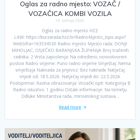
Oglas za radno mjesto: VOZAČ /
VOZAČICA KOMBI VOZILA
18. svibnja 2026.
Oglas za radno mjesto HZZ
LINK: https://burzarada.hzz.hr/RadnoMjesto_Ispis.aspx?
WebSifra=163534530 Radno mjesto Mjesto rada: DONJI
MIHOLJAC, OSJEČKO-BARANJSKA ŽUPANIJA Broj traženih
radnika: 2 Vrsta zaposlenja: Na određeno; novootvoreni
poslovi Radno vrijeme: Puno radno vrijeme Smještaj: Nema
smještaja Naknada za prijevoz: Bez naknade Natječaj
vrijedi od: 18.5.2026. Natječaj vrijedi do: 22.5.2026.
Posloprimac Razina obrazovanja: Vozački ispit: Kategorija B
Radno iskustvo: 1 godinu Ostale informacije: Na temelju
Odluke Ministarstva rada, mirovinskog sustava…
Read more