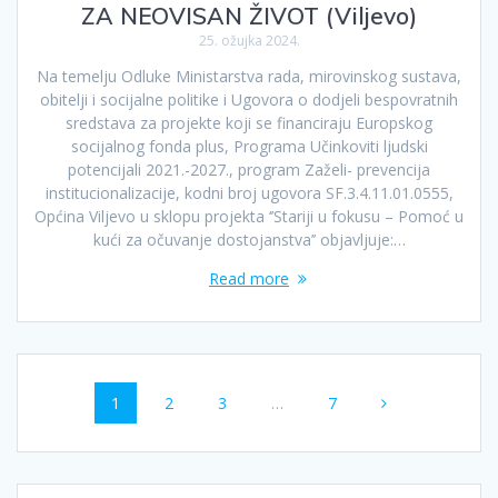
ZA NEOVISAN ŽIVOT (Viljevo)
25. ožujka 2024.
Na temelju Odluke Ministarstva rada, mirovinskog sustava,
obitelji i socijalne politike i Ugovora o dodjeli bespovratnih
sredstava za projekte koji se financiraju Europskog
socijalnog fonda plus, Programa Učinkoviti ljudski
potencijali 2021.-2027., program Zaželi- prevencija
institucionalizacije, kodni broj ugovora SF.3.4.11.01.0555,
Općina Viljevo u sklopu projekta ‘’Stariji u fokusu – Pomoć u
kući za očuvanje dostojanstva’’ objavljuje:…
Read more
Posts
Page
Page
Page
Page
1
2
3
…
7
navigation