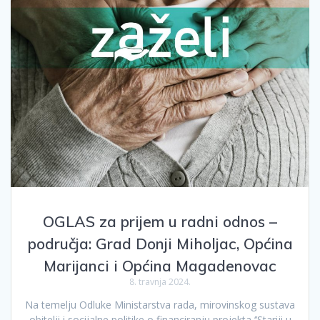
OGLAS za prijem u radni odnos –
područja: Grad Donji Miholjac, Općina
Marijanci i Općina Magadenovac
8. travnja 2024.
Na temelju Odluke Ministarstva rada, mirovinskog sustava
obitelji i socijalne politike o financiranju projekta ‘’Stariji u