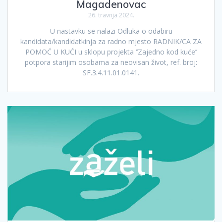
Magadenovac
26. travnja 2024.
U nastavku se nalazi Odluka o odabiru
kandidata/kandidatkinja za radno mjesto RADNIK/CA ZA
POMOĆ U KUĆI u sklopu projekta ‘’Zajedno kod kuće’’
potpora starijim osobama za neovisan život, ref. broj:
SF.3.4.11.01.0141.